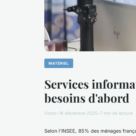
MATÉRIEL
Services informat
besoins d'abord
Victor
•
16 décembre 2025
•
7 min de lecture
Selon l'INSEE, 85% des ménages françai