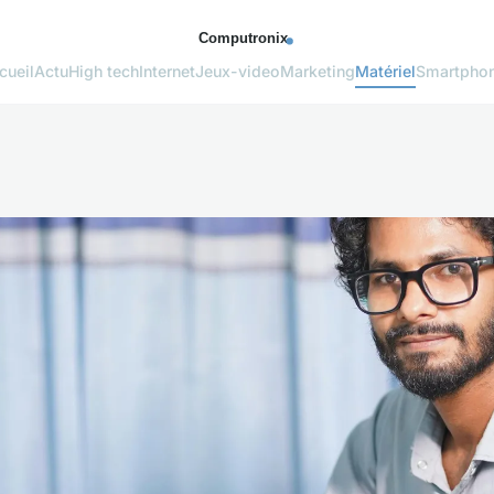
cueil
Actu
High tech
Internet
Jeux-video
Marketing
Matériel
Smartpho